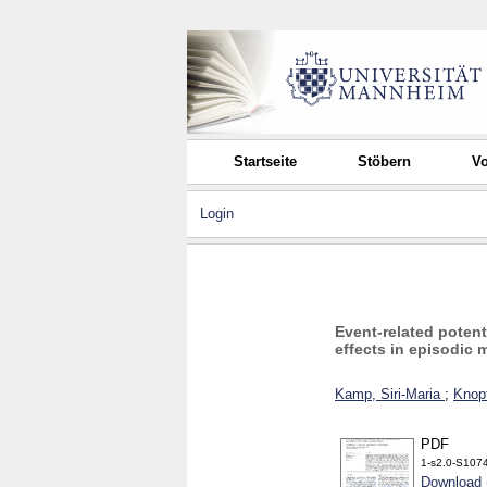
Startseite
Stöbern
Vo
Login
Event-related poten
effects in episodic
Kamp, Siri-Maria
;
Knopf
PDF
1-s2.0-S107
Download