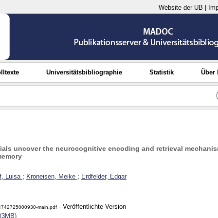
Website der UB
|
Im
lltexte
Universitätsbibliographie
Statistik
Über
tials uncover the neurocognitive encoding and retrieval mechani
 memory
, Luisa
;
Kroneisen, Meike
;
Erdfelder, Edgar
- Veröffentlichte Version
4742725000930-main.pdf
 (3MB)