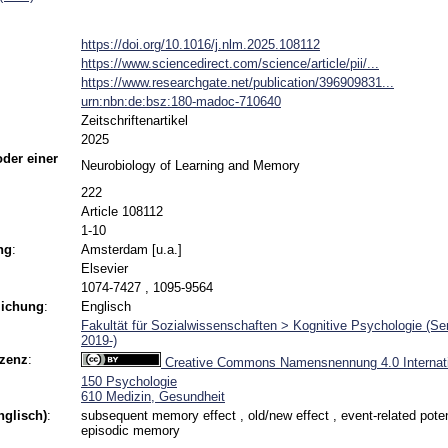
https://doi.org/10.1016/j.nlm.2025.108112
https://www.sciencedirect.com/science/article/pii/...
https://www.researchgate.net/publication/396909831...
urn:nbn:de:bsz:180-madoc-710640
Zeitschriftenartikel
2025
 oder einer
Neurobiology of Learning and Memory
222
Article 108112
1-10
ng
:
Amsterdam [u.a.]
Elsevier
1074-7427 , 1095-9564
lichung
:
Englisch
Fakultät für Sozialwissenschaften > Kognitive Psychologie (Sen
2019-)
izenz
:
Creative Commons Namensnennung 4.0 Internati
150 Psychologie
610 Medizin, Gesundheit
nglisch)
:
subsequent memory effect , old/new effect , event-related poten
episodic memory