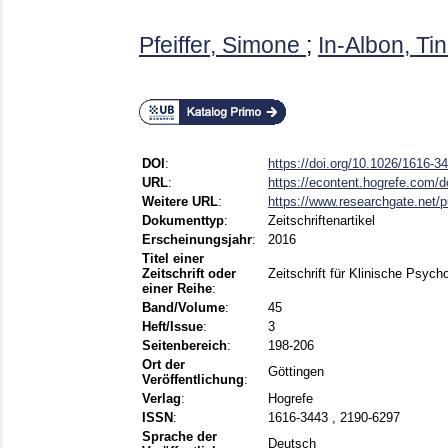
Pfeiffer, Simone
;
In-Albon, Ti
DOI
:
https://doi.org/10.1026/1616-
URL
:
https://econtent.hogrefe.com/d
Weitere URL
:
https://www.researchgate.net/p
Dokumenttyp
:
Zeitschriftenartikel
Erscheinungsjahr
:
2016
Titel einer
Zeitschrift oder
Zeitschrift für Klinische Psyc
einer Reihe
:
Band/Volume
:
45
Heft/Issue
:
3
Seitenbereich
:
198-206
Ort der
Göttingen
Veröffentlichung
:
Verlag
:
Hogrefe
ISSN
:
1616-3443 , 2190-6297
Sprache der
Deutsch