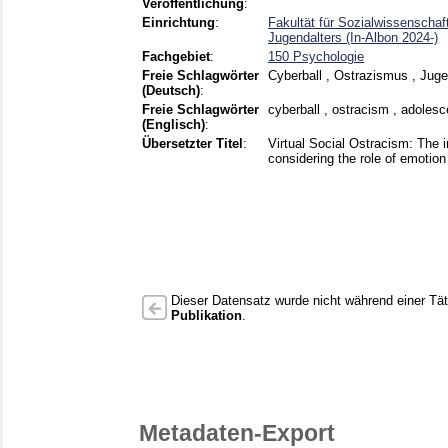
Veröffentlichung
:
Einrichtung
:
Fakultät für Sozialwissenscha
Jugendalters (In-Albon 2024-)
Fachgebiet
:
150 Psychologie
Freie Schlagwörter
Cyberball , Ostrazismus , Juge
(Deutsch)
:
Freie Schlagwörter
cyberball , ostracism , adoles
(Englisch)
:
Übersetzter Titel
:
Virtual Social Ostracism: The i
considering the role of emotio
Dieser Datensatz wurde nicht während einer Täti
Publikation
.
Metadaten-Export