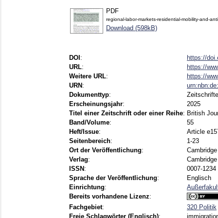
PDF
regional-labor-markets-residential-mobility-and-ant
Download (598kB)
DOI
:
https://do
URL
:
https://www
Weitere URL
:
https://ww
URN
:
urn:nbn:d
Dokumenttyp
:
Zeitschrift
Erscheinungsjahr
:
2025
Titel einer Zeitschrift oder einer Reihe
:
British Jou
Band/Volume
:
55
Heft/Issue
:
Article e15
Seitenbereich
:
1-23
Ort der Veröffentlichung
:
Cambridge
Verlag
:
Cambridge 
ISSN
:
0007-1234 
Sprache der Veröffentlichung
:
Englisch
Einrichtung
:
Außerfakul
Bereits vorhandene Lizenz
:
Fachgebiet
:
320 Politik
Freie Schlagwörter (Englisch)
:
immigration