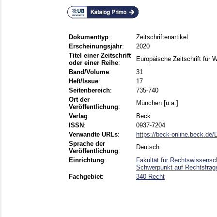
Dokumenttyp
:
Zeitschriftenartikel
Erscheinungsjahr
:
2020
Titel einer Zeitschrift
Europäische Zeitschrift für
oder einer Reihe
:
Band/Volume
:
31
Heft/Issue
:
17
Seitenbereich
:
735-740
Ort der
München [u.a.]
Veröffentlichung
:
Verlag
:
Beck
ISSN
:
0937-7204
Verwandte URLs
:
https://beck-online.beck.de
Sprache der
Deutsch
Veröffentlichung
:
Einrichtung
:
Fakultät für Rechtswissensch
Schwerpunkt auf Rechtsfrage
Fachgebiet
:
340 Recht