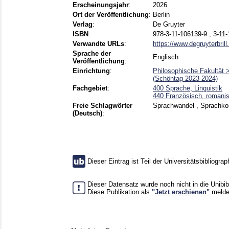
Erscheinungsjahr
:
2026
Ort der Veröffentlichung
:
Berlin
Verlag
:
De Gruyter
ISBN
:
978-3-11-106139-9 , 3-11
Verwandte URLs
:
https://www.degruyterbril
Sprache der
Englisch
Veröffentlichung
:
Einrichtung
:
Philosophische Fakultät 
(Schöntag 2023-2024)
Fachgebiet
:
400 Sprache, Linguistik
440 Französisch, romani
Freie Schlagwörter
Sprachwandel , Sprachkon
(Deutsch)
:
Dieser Eintrag ist Teil der Universitätsbibliograp
Dieser Datensatz wurde noch nicht in die Unibi
Diese Publikation als
"Jetzt erschienen"
melde