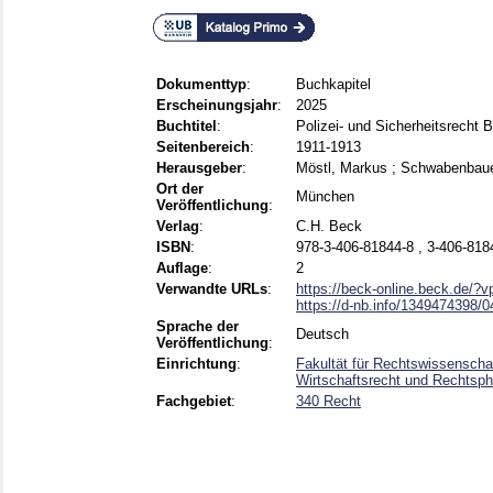
Dokumenttyp
:
Buchkapitel
Erscheinungsjahr
:
2025
Buchtitel
:
Polizei- und Sicherheitsrecht
Seitenbereich
:
1911-1913
Herausgeber
:
Möstl, Markus
;
Schwabenbaue
Ort der
München
Veröffentlichung
:
Verlag
:
C.H. Beck
ISBN
:
978-3-406-81844-8 , 3-406-818
Auflage
:
2
Verwandte URLs
:
https://beck-online.beck.de/?v
https://d-nb.info/1349474398/0
Sprache der
Deutsch
Veröffentlichung
:
Einrichtung
:
Fakultät für Rechtswissenscha
Wirtschaftsrecht und Rechtsphi
Fachgebiet
:
340 Recht