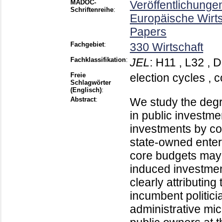
MADOC-
Veröffentlichunge
Schriftenreihe
:
Europäische Wirt
Papers
Fachgebiet
:
330 Wirtschaft
Fachklassifikation
:
JEL
:
H11 , L32 , 
Freie
election cycles , 
Schlagwörter
(Englisch)
:
Abstract
:
We study the degre
in public investme
investments by co
state-owned enter
core budgets may i
induced investment
clearly attributin
incumbent politic
administrative mi