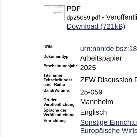
PDF
- Veröffentl
dp25059.pdf
Download (721kB)
URN
:
urn:nbn:de:bsz:
Dokumenttyp
:
Arbeitspapier
Erscheinungsjahr
:
2025
Titel einer
ZEW Discussion 
Zeitschrift oder
einer Reihe
:
Band/Volume
:
25-059
Ort der
Mannheim
Veröffentlichung
:
Sprache der
Englisch
Veröffentlichung
:
Einrichtung
:
Sonstige Einricht
Europäische Wirt