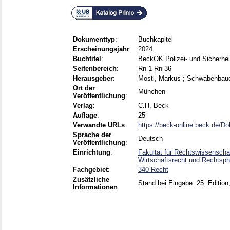
Dokumenttyp
:
Buchkapitel
Erscheinungsjahr
:
2024
Buchtitel
:
BeckOK Polizei- und Sicherhei
Seitenbereich
:
Rn 1-Rn 36
Herausgeber
:
Möstl, Markus
;
Schwabenbaue
Ort der
München
Veröffentlichung
:
Verlag
:
C.H. Beck
Auflage
:
25
Verwandte URLs
:
https://beck-online.beck.de/D
Sprache der
Deutsch
Veröffentlichung
:
Einrichtung
:
Fakultät für Rechtswissenscha
Wirtschaftsrecht und Rechtsphi
Fachgebiet
:
340 Recht
Zusätzliche
Stand bei Eingabe: 25. Edition,
Informationen
: