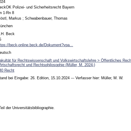
024
eckOK Polizei- und Sicherheitsrecht Bayern
n 1-Rn 8
östl, Markus
;
Schwabenbauer, Thomas
ünchen
.H. Beck
6
ttps://beck-online.beck.de/Dokument?vpa...
eutsch
akultät für Rechtswissenschaft und Volkswirtschaftslehre > Öffentliches Rec
irtschaftsrecht und Rechtsphilosophie (Müller, M. 2024-)
40 Recht
tand bei Eingabe: 26. Edition, 15.10.2024 --- Verfasser hier: Müller, M. W.
Teil der Universitätsbibliographie.