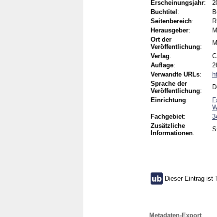
Erscheinungsjahr
:
2
Buchtitel
:
B
Seitenbereich
:
R
Herausgeber
:
M
Ort der
M
Veröffentlichung
:
Verlag
:
C
Auflage
:
2
Verwandte URLs
:
h
Sprache der
D
Veröffentlichung
:
Einrichtung
:
F
W
Fachgebiet
:
3
Zusätzliche
S
Informationen
:
Dieser Eintrag ist 
Metadaten-Export