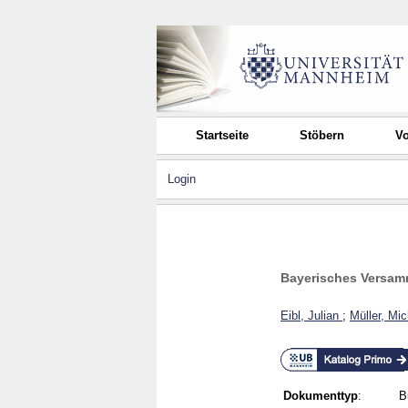
Startseite
Stöbern
Vo
Login
Bayerisches Versam
Eibl, Julian
;
Müller, Mi
Dokumenttyp
:
B