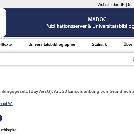
Website der UB
|
Im
lltexte
Universitätsbibliographie
Statistik
Über
mlungsgesetz (BayVersG). Art. 23 Einschränkung von Grundrecht
chael W.
uchkapitel