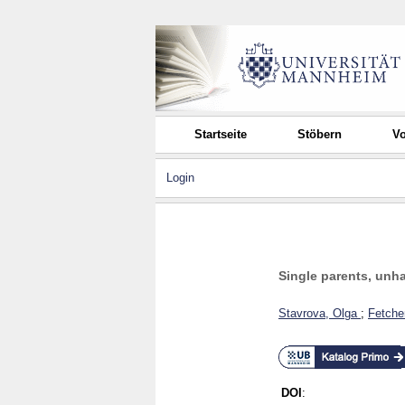
Startseite
Stöbern
Vo
Login
Single parents, unh
Stavrova, Olga
;
Fetche
DOI
: