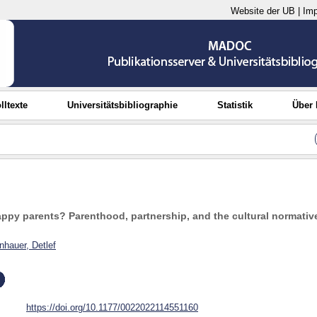
Website der UB
|
Im
lltexte
Universitätsbibliographie
Statistik
Über
appy parents? Parenthood, partnership, and the cultural normativ
nhauer, Detlef
https://doi.org/10.1177/0022022114551160