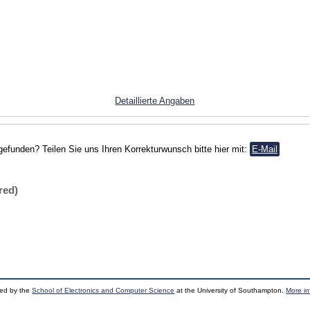
Detaillierte Angaben
gefunden? Teilen Sie uns Ihren Korrekturwunsch bitte hier mit:
E-Mail
red)
ped by the
School of Electronics and Computer Science
at the University of Southampton.
More in