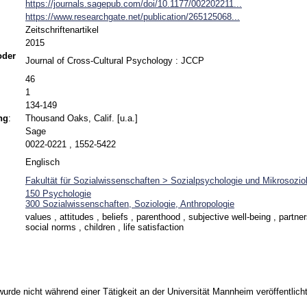
https://journals.sagepub.com/doi/10.1177/002202211...
https://www.researchgate.net/publication/265125068...
Zeitschriftenartikel
2015
 oder
Journal of Cross-Cultural Psychology : JCCP
46
1
134-149
ng
:
Thousand Oaks, Calif. [u.a.]
Sage
0022-0221 , 1552-5422
Englisch
Fakultät für Sozialwissenschaften > Sozialpsychologie und Mikrosoziol
150 Psychologie
300 Sozialwissenschaften, Soziologie, Anthropologie
values , attitudes , beliefs , parenthood , subjective well-being , partn
social norms , children , life satisfaction
urde nicht während einer Tätigkeit an der Universität Mannheim veröffentlicht