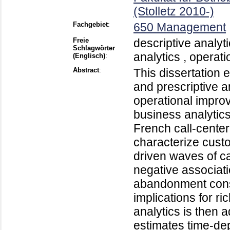
(Stolletz 2010-)
Fachgebiet
:
650 Management
Freie
descriptive analyti
Schlagwörter
analytics , opera
(Englisch)
:
Abstract
:
This dissertation 
and prescriptive 
operational impr
business analytics.
French call-cente
characterize custo
driven waves of 
negative associat
abandonment consis
implications for r
analytics is then 
estimates time-d