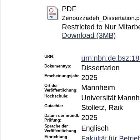
PDF
Zenouzzadeh_Dissertation.p
Restricted to Nur Mitarb
Download (3MB)
URN
:
urn:nbn:de:bsz:1
Dokumenttyp
:
Dissertation
Erscheinungsjahr
:
2025
Ort der
Mannheim
Veröffentlichung
:
Hochschule
:
Universität Mann
Gutachter
:
Stolletz, Raik
Datum der mündl.
2025
Prüfung
:
Sprache der
Englisch
Veröffentlichung
:
Einrichtung
:
Fakultät für Betri