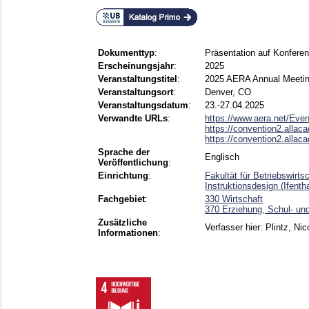
Dokumenttyp
:
Präsentation auf Konfere
Erscheinungsjahr
:
2025
Veranstaltungstitel
:
2025 AERA Annual Meeti
Veranstaltungsort
:
Denver, CO
Veranstaltungsdatum
:
23.-27.04.2025
Verwandte URLs
:
https://www.aera.net/Even
https://convention2.allac
https://convention2.allac
Sprache der
Englisch
Veröffentlichung
:
Einrichtung
:
Fakultät für Betriebswirt
Instruktionsdesign (Ifenth
Fachgebiet
:
330 Wirtschaft
370 Erziehung, Schul- un
Zusätzliche
Verfasser hier: Plintz, Nic
Informationen
: