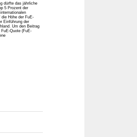
 dürfte das jährliche
pp 5 Prozent der
internationalen
f die Höhe der FuE-
r Einführung der
hland. Um den Beitrag
r FuE-Quote (FuE-
ene