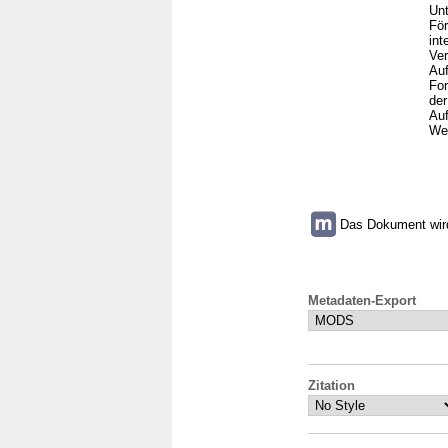
Unt
För
int
Ver
Auf
For
der
Auf
Wei
Das Dokument wird 
Metadaten-Export
Zitation