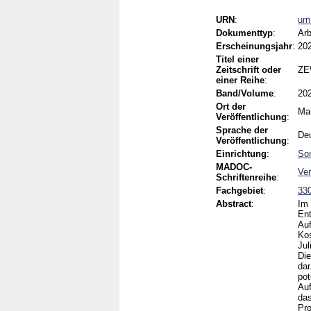
URN
:
ur
Dokumenttyp
:
Arb
Erscheinungsjahr
:
20
Titel einer
Zeitschrift oder
ZEW
einer Reihe
:
Band/Volume
:
20
Ort der
Ma
Veröffentlichung
:
Sprache der
De
Veröffentlichung
:
Einrichtung
:
Son
MADOC-
Ver
Schriftenreihe
:
Fachgebiet
:
330
Abstract
:
Im 
Ent
Auf
Kos
Jul
Die
dar
pot
Auf
da
Pro