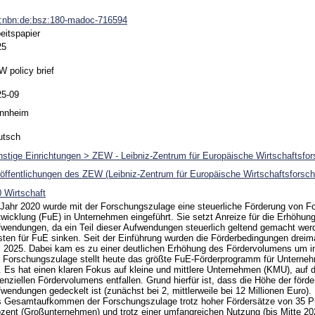
n:nbn:de:bsz:180-madoc-716594
eitspapier
25
 policy brief
25-09
nnheim
utsch
stige Einrichtungen > ZEW - Leibniz-Zentrum für Europäische Wirtschaftsfo
öffentlichungen des ZEW (Leibniz-Zentrum für Europäische Wirtschaftsforsch
 Wirtschaft
Jahr 2020 wurde mit der Forschungszulage eine steuerliche Förderung von F
wicklung (FuE) in Unternehmen eingeführt. Sie setzt Anreize für die Erhöhun
wendungen, da ein Teil dieser Aufwendungen steuerlich geltend gemacht wer
ten für FuE sinken. Seit der Einführung wurden die Förderbedingungen dreima
i 2025. Dabei kam es zu einer deutlichen Erhöhung des Fördervolumens um 
 Forschungszulage stellt heute das größte FuE-Förderprogramm für Unterne
. Es hat einen klaren Fokus auf kleine und mittlere Unternehmen (KMU), auf 
enziellen Fördervolumens entfallen. Grund hierfür ist, dass die Höhe der förd
wendungen gedeckelt ist (zunächst bei 2, mittlerweile bei 12 Millionen Euro).
s Gesamtaufkommen der Forschungszulage trotz hoher Fördersätze von 35 P
zent (Großunternehmen) und trotz einer umfangreichen Nutzung (bis Mitte 2