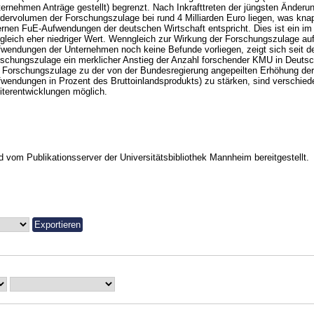
ernehmen Anträge gestellt) begrenzt. Nach Inkrafttreten der jüngsten Änderung
dervolumen der Forschungszulage bei rund 4 Milliarden Euro liegen, was kna
ernen FuE-Aufwendungen der deutschen Wirtschaft entspricht. Dies ist ein im 
gleich eher niedriger Wert. Wenngleich zur Wirkung der Forschungszulage au
wendungen der Unternehmen noch keine Befunde vorliegen, zeigt sich seit de
schungszulage ein merklicher Anstieg der Anzahl forschender KMU in Deutsc
 Forschungszulage zu der von der Bundesregierung angepeilten Erhöhung de
wendungen in Prozent des Bruttoinlandsprodukts) zu stärken, sind verschied
terentwicklungen möglich.
vom Publikationsserver der Universitätsbibliothek Mannheim bereitgestellt.