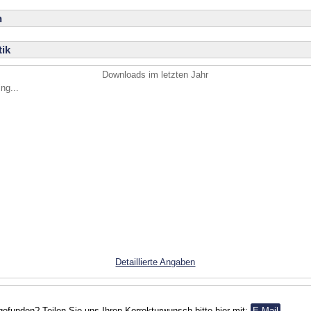
n
ik
Downloads im letzten Jahr
ng...
Detaillierte Angaben
gefunden? Teilen Sie uns Ihren Korrekturwunsch bitte hier mit:
E-Mail