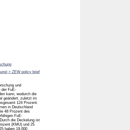
rschung
ung) > ZEW policy brief
orschung und
g der FuE-
den kann, wodurch die
l geändert, zuletzt im
insgesamt 124 Prozent.
hmen in Deutschland
die 48 Prozent des
erfähigen FuE-
 Durch die Deckelung ist
rozent (KMU) und 25
025 haben 19.000