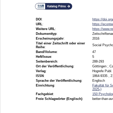
DOI
:
https://doi.o
URL
:
https://econt
Weitere URL
:
https://www.r
Dokumenttyp
:
Zeitschriftenar
Erscheinungsjahr
:
2016
Titel einer Zeitschrift oder einer
Social Psych
Reihe
:
Band/Volume
:
47
Heft/Issue
:
5
Seitenbereich
:
288-293
Ort der Veröffentlichung
:
Göttingen ; C
Verlag
:
Hogrefe Publ.
ISSN
:
1864-9335 , 2
Sprache der Veröffentlichung
:
Englisch
Einrichtung
:
Fakultät für 
2025-)
Fachgebiet
:
150 Psycholo
Freie Schlagwörter (Englisch)
:
better-than-av