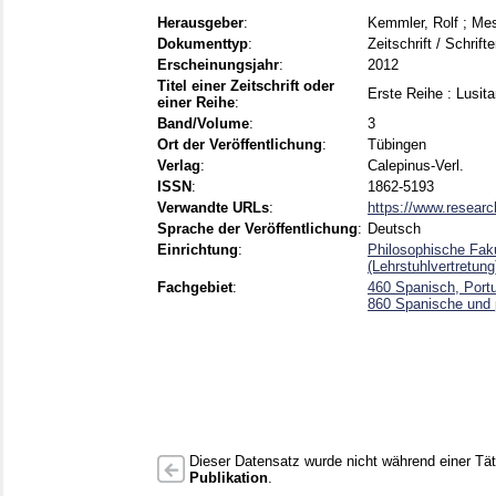
Herausgeber
:
Kemmler, Rolf
;
Mes
Dokumenttyp
:
Zeitschrift / Schrift
Erscheinungsjahr
:
2012
Titel einer Zeitschrift oder
Erste Reihe : Lusit
einer Reihe
:
Band/Volume
:
3
Ort der Veröffentlichung
:
Tübingen
Verlag
:
Calepinus-Verl.
ISSN
:
1862-5193
Verwandte URLs
:
https://www.research
Sprache der Veröffentlichung
:
Deutsch
Einrichtung
:
Philosophische Fak
(Lehrstuhlvertretun
Fachgebiet
:
460 Spanisch, Port
860 Spanische und p
Dieser Datensatz wurde nicht während einer Täti
Publikation
.