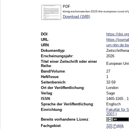
PDF
könig-eschenwecker-2025-the-european-court-of-ju
Download (1MB)
DOI
:
https://doi.
URL
:
https://journ
URN
:
urn:nbn:de:b
Dokumenttyp
:
Zeitschriftena
Erscheinungsjahr
:
2026
Titel einer Zeitschrift oder einer
European Uni
Reihe
:
Band/Volume
:
27
Heft/Issue
:
1
Seitenbereich
:
32-59
Ort der Veröffentlichung
:
London
Verlag
:
Sage
ISSN
:
1465-1165 , 
Sprache der Veröffentlichung
:
Englisch
Einrichtung
:
Fakultät für 
2007-)
Bereits vorhandene Lizenz
:
Fachgebiet
:
320 Politik