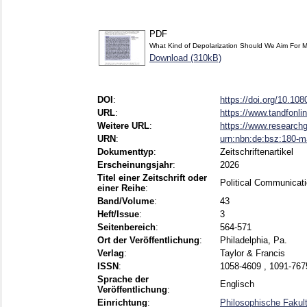
PDF
What Kind of Depolarization Should We Aim For 
Download (310kB)
DOI
:
https://doi.org/10.1
URL
:
https://www.tandfonli
Weitere URL
:
https://www.researchg
URN
:
urn:nbn:de:bsz:180-
Dokumenttyp
:
Zeitschriftenartikel
Erscheinungsjahr
:
2026
Titel einer Zeitschrift oder
Political Communicat
einer Reihe
:
Band/Volume
:
43
Heft/Issue
:
3
Seitenbereich
:
564-571
Ort der Veröffentlichung
:
Philadelphia, Pa.
Verlag
:
Taylor & Francis
ISSN
:
1058-4609 , 1091-767
Sprache der
Englisch
Veröffentlichung
:
Einrichtung
:
Philosophische Fakul