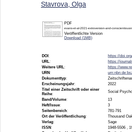
Stavrova, Olga
PDF
evans-et-al-2021-extroversion-and-conscientiousne
Veröffentlichte Version
Download (1MB)
DOI
:
https://doi.o
URL
:
https://journ
Weitere URL
:
https://www.r
URN
:
urn:nbn:de:b
Dokumenttyp
:
Zeitschriftenar
Erscheinungsjahr
:
2022
Titel einer Zeitschrift oder einer
Social Psycho
Reihe
:
Band/Volume
:
13
Heft/Issue
:
3
Seitenbereich
:
781-791
Ort der Veröffentlichung
:
Thousand Oaks
Verlag
:
Sage
ISSN
:
1948-5506 , 1