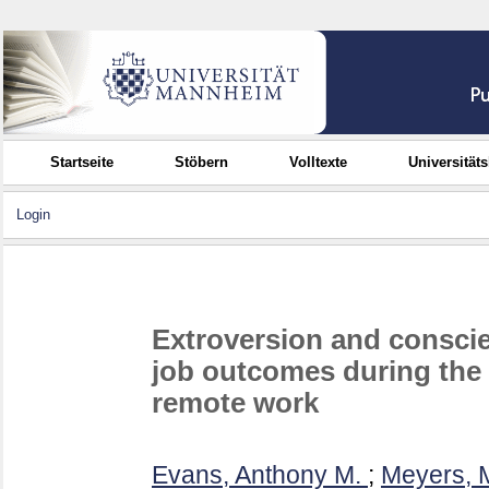
Startseite
Stöbern
Volltexte
Universität
Login
Extroversion and conscie
job outcomes during the 
remote work
Evans, Anthony M.
;
Meyers, M