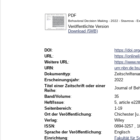
PDF
Behavioral Decision Making - 2022 - Stavrova - Exa
Veröffentlichte Version
Download (5MB)
DOI
:
https://doi.o
URL
:
https://online
Weitere URL
:
https://www.r
URN
:
urn:nbn:de:b
Dokumenttyp
:
Zeitschriftenar
Erscheinungsjahr
:
2022
Titel einer Zeitschrift oder einer
Journal of Be
Reihe
:
Band/Volume
:
35
Heft/Issue
:
5, article e22
Seitenbereich
:
1-19
Ort der Veröffentlichung
:
Chichester [u.
Verlag
:
Wiley
ISSN
:
0894-3257 , 1
Sprache der Veröffentlichung
:
Englisch
Einrichtung
:
Fakultät für 