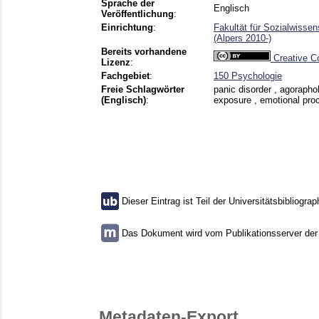
Sprache der
Englisch
Veröffentlichung
:
Einrichtung
:
Fakultät für Sozialwisse
(Alpers 2010-)
Bereits vorhandene
Creative C
Lizenz
:
Fachgebiet
:
150 Psychologie
Freie Schlagwörter
panic disorder , agorapho
(Englisch)
:
exposure , emotional proce
Dieser Eintrag ist Teil der Universitätsbibliograp
Das Dokument wird vom Publikationsserver der U
Metadaten-Export