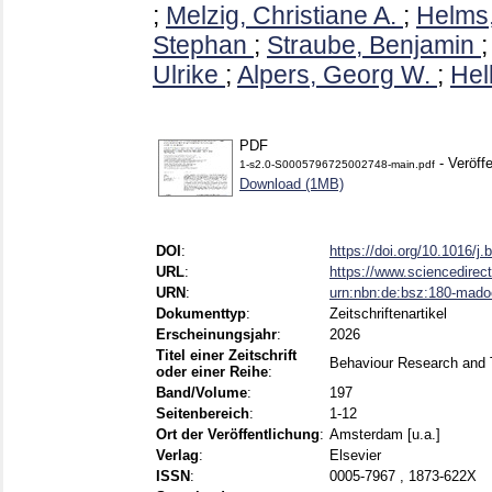
;
Melzig, Christiane A.
;
Helms
Stephan
;
Straube, Benjamin
Ulrike
;
Alpers, Georg W.
;
Hel
PDF
- Veröffe
1-s2.0-S0005796725002748-main.pdf
Download (1MB)
DOI
:
https://doi.org/10.1016/j
URL
:
https://www.sciencedirect.
URN
:
urn:nbn:de:bsz:180-mad
Dokumenttyp
:
Zeitschriftenartikel
Erscheinungsjahr
:
2026
Titel einer Zeitschrift
Behaviour Research and 
oder einer Reihe
:
Band/Volume
:
197
Seitenbereich
:
1-12
Ort der Veröffentlichung
:
Amsterdam [u.a.]
Verlag
:
Elsevier
ISSN
:
0005-7967 , 1873-622X