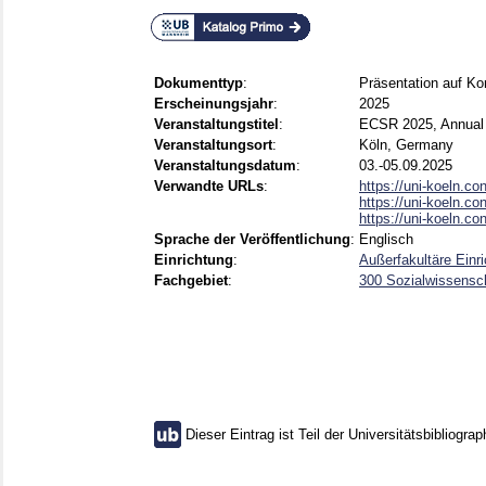
Dokumenttyp
:
Präsentation auf Ko
Erscheinungsjahr
:
2025
Veranstaltungstitel
:
ECSR 2025, Annual 
Veranstaltungsort
:
Köln, Germany
Veranstaltungsdatum
:
03.-05.09.2025
Verwandte URLs
:
https://uni-koeln.con
https://uni-koeln.con
https://uni-koeln.con
Sprache der Veröffentlichung
:
Englisch
Einrichtung
:
Außerfakultäre Einr
Fachgebiet
:
300 Sozialwissensch
Dieser Eintrag ist Teil der Universitätsbibliograp