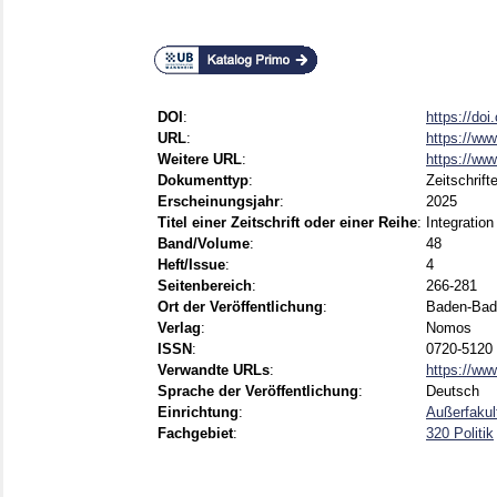
DOI
:
https://do
URL
:
https://ww
Weitere URL
:
https://ww
Dokumenttyp
:
Zeitschrift
Erscheinungsjahr
:
2025
Titel einer Zeitschrift oder einer Reihe
:
Integration
Band/Volume
:
48
Heft/Issue
:
4
Seitenbereich
:
266-281
Ort der Veröffentlichung
:
Baden-Bad
Verlag
:
Nomos
ISSN
:
0720-5120 
Verwandte URLs
:
https://ww
Sprache der Veröffentlichung
:
Deutsch
Einrichtung
:
Außerfakul
Fachgebiet
:
320 Politik