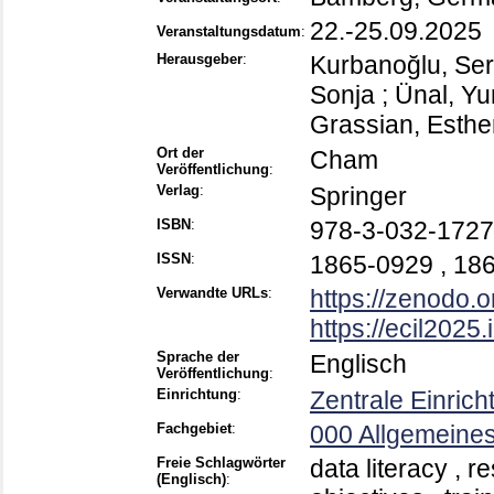
22.-25.09.2025
Veranstaltungsdatum
:
Herausgeber
:
Kurbanoğlu, Se
Sonja
;
Ünal, Yu
Grassian, Esthe
Ort der
Cham
Veröffentlichung
:
Verlag
:
Springer
ISBN
:
978-3-032-1727
ISSN
:
1865-0929 , 18
Verwandte URLs
:
https://zenodo.
https://ecil2025.
Sprache der
Englisch
Veröffentlichung
:
Einrichtung
:
Zentrale Einrich
Fachgebiet
:
000 Allgemeines
Freie Schlagwörter
data literacy , 
(Englisch)
: