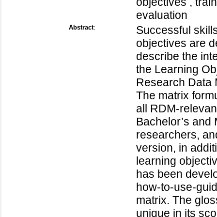
objectives , train
evaluation
Abstract
:
Successful skills
objectives are d
describe the int
the Learning Obj
Research Data
The matrix formu
all RDM-relevant 
Bachelor’s and M
researchers, and
version, in addi
learning object
has been develop
how-to-use-guide
matrix. The glo
unique in its sc