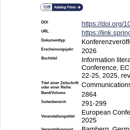
DOI
:
https://doi.org
URL
:
https://link.spr
Dokumenttyp
:
Konferenzveröff
Erscheinungsjahr
:
2026
Buchtitel
:
Information lite
Conference, EC
22-25, 2025, re
Titel einer Zeitschrift
Communications
oder einer Reihe
:
Band/Volume
:
2864
Seitenbereich
:
291-299
European Confer
Veranstaltungstitel
:
2025
Bamberg, Germ
Veranstaltungsort
: