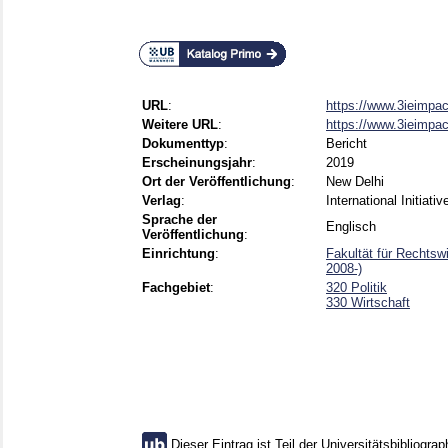
URL
:
https://www.3ieimpac
Weitere URL
:
https://www.3ieimpact
Dokumenttyp
:
Bericht
Erscheinungsjahr
:
2019
Ort der Veröffentlichung
:
New Delhi
Verlag
:
International Initiati
Sprache der
Englisch
Veröffentlichung
:
Einrichtung
:
Fakultät für Rechtsw
2008-)
Fachgebiet
:
320 Politik
330 Wirtschaft
Dieser Eintrag ist Teil der Universitätsbibliograp