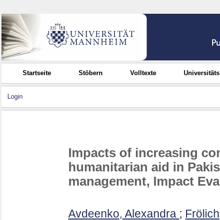
Startseite
Stöbern
Volltexte
Universität
Login
Impacts of increasing co
humanitarian aid in Paki
management, Impact Eval
Avdeenko, Alexandra
;
Frölic