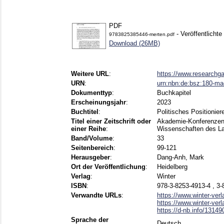
PDF
- Veröffentlichte
9783825385446-merten.pdf
Download (26MB)
Weitere URL
:
https://www.researchga
URN
:
urn:nbn:de:bsz:180-m
Dokumenttyp
:
Buchkapitel
Erscheinungsjahr
:
2023
Buchtitel
:
Politisches Positionier
Titel einer Zeitschrift oder
Akademie-Konferenzen 
einer Reihe
:
Wissenschaften des L
Band/Volume
:
33
Seitenbereich
:
99-121
Herausgeber
:
Dang-Anh, Mark
Ort der Veröffentlichung
:
Heidelberg
Verlag
:
Winter
ISBN
:
978-3-8253-4913-4 , 3-
Verwandte URLs
:
https://www.winter-verla
https://www.winter-verla
https://d-nb.info/1314
Sprache der
Deutsch