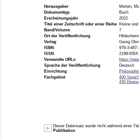
Herausgeber
:
Merten, Ma
Dokumenttyp
:
Buch
Erscheinungsjahr
:
2022
Titel einer Zeitschrift oder einer Reihe
:
Kleine und
Band/Volume
:
7
Ort der Veröffentlichung
:
Hildesheim
Verlag
:
Georg Olm
ISBN
:
978-3-487-
ISSN
:
2199-935X
Verwandte URLs
:
https://ww
Sprache der Veröffentlichung
:
Deutsch
Einrichtung
:
Philosophi
Fachgebiet
:
400 Sprach
430 Deuts
Dieser Datensatz wurde nicht während einer Täti
Publikation
.