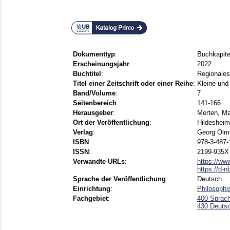
Dokumenttyp
:
Buchkapite
Erscheinungsjahr
:
2022
Buchtitel
:
Regionales
Titel einer Zeitschrift oder einer Reihe
:
Kleine und
Band/Volume
:
7
Seitenbereich
:
141-166
Herausgeber
:
Merten, Ma
Ort der Veröffentlichung
:
Hildesheim
Verlag
:
Georg Olm
ISBN
:
978-3-487-
ISSN
:
2199-935X
Verwandte URLs
:
https://ww
https://d-
Sprache der Veröffentlichung
:
Deutsch
Einrichtung
:
Philosophi
Fachgebiet
:
400 Sprach
430 Deuts