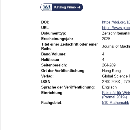
DOI
:
https://doi.org/
URL
:
https://www.glob
Dokumenttyp
:
Zeitschriftenarti
Erscheinungsjahr
:
2025
Titel einer Zeitschrift oder einer
Journal of Mach
Reihe
:
Band/Volume
:
4
Heft/Issue
:
4
Seitenbereich
:
264-289
Ort der Veröffentlichung
:
Hong Kong
Verlag
:
Global Science 
ISSN
:
2790-203X , 279
Sprache der Veröffentlichung
:
Englisch
Einrichtung
:
Fakultät für Wi
(Prömel 2019-)
Fachgebiet
:
510 Mathematik