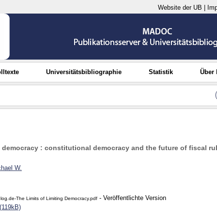
Website der UB
|
Im
lltexte
Universitätsbibliographie
Statistik
Über
ng democracy : constitutional democracy and the future of fiscal ru
chael W.
- Veröffentlichte Version
log.de-The Limits of Limiting Democracy.pdf
(119kB)