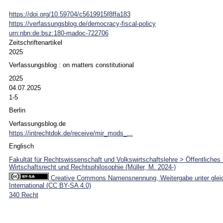
https://doi.org/10.59704/c5619915f8ffa183
https://verfassungsblog.de/democracy-fiscal-policy
urn:nbn:de:bsz:180-madoc-722706
Zeitschriftenartikel
2025
Verfassungsblog : on matters constitutional
2025
04.07.2025
1-5
Berlin
Verfassungsblog.de
https://intrechtdok.de/receive/mir_mods_...
Englisch
Fakultät für Rechtswissenschaft und Volkswirtschaftslehre > Öffentliche
Wirtschaftsrecht und Rechtsphilosophie (Müller, M. 2024-)
Creative Commons Namensnennung, Weitergabe unter glei
International (CC BY-SA 4.0)
340 Recht