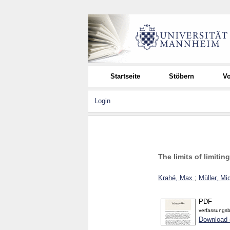
Startseite
Stöbern
Vo
Login
The limits of limiti
Krahé, Max
;
Müller, Mi
PDF
verfassungsb
Download 