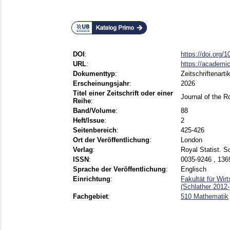
DOI
:
https://doi.org/
URL
:
https://academic
Dokumenttyp
:
Zeitschriftenarti
Erscheinungsjahr
:
2026
Titel einer Zeitschrift oder einer
Journal of the R
Reihe
:
Band/Volume
:
88
Heft/Issue
:
2
Seitenbereich
:
425-426
Ort der Veröffentlichung
:
London
Verlag
:
Royal Statist. S
ISSN
:
0035-9246 , 136
Sprache der Veröffentlichung
:
Englisch
Einrichtung
:
Fakultät für Wir
(Schlather 2012-
Fachgebiet
:
510 Mathematik