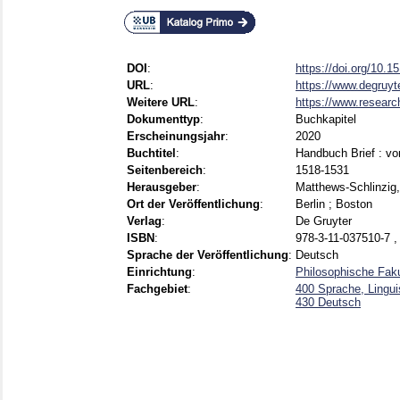
DOI
:
https://doi.org/10.
URL
:
https://www.degruyte
Weitere URL
:
https://www.researc
Dokumenttyp
:
Buchkapitel
Erscheinungsjahr
:
2020
Buchtitel
:
Handbuch Brief : vo
Seitenbereich
:
1518-1531
Herausgeber
:
Matthews-Schlinzig,
Ort der Veröffentlichung
:
Berlin ; Boston
Verlag
:
De Gruyter
ISBN
:
978-3-11-037510-7 ,
Sprache der Veröffentlichung
:
Deutsch
Einrichtung
:
Philosophische Faku
Fachgebiet
:
400 Sprache, Lingui
430 Deutsch