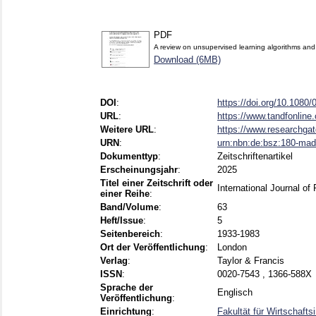
PDF
A review on unsupervised learning algorithms an
Download (6MB)
DOI
:
https://doi.org/10.108
URL
:
https://www.tandfonline.
Weitere URL
:
https://www.researchgat
URN
:
urn:nbn:de:bsz:180-ma
Dokumenttyp
:
Zeitschriftenartikel
Erscheinungsjahr
:
2025
Titel einer Zeitschrift oder
International Journal o
einer Reihe
:
Band/Volume
:
63
Heft/Issue
:
5
Seitenbereich
:
1933-1983
Ort der Veröffentlichung
:
London
Verlag
:
Taylor & Francis
ISSN
:
0020-7543 , 1366-588X
Sprache der
Englisch
Veröffentlichung
:
Einrichtung
:
Fakultät für Wirtschaft