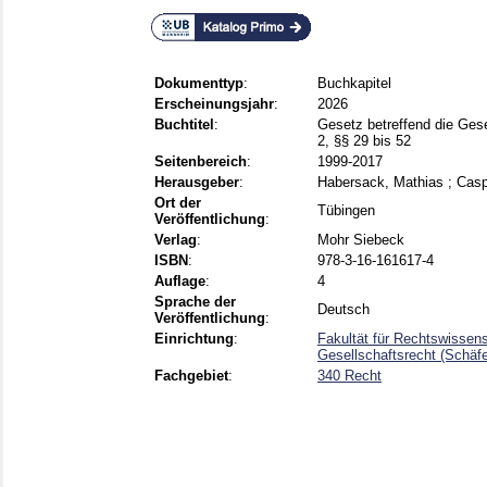
Dokumenttyp
:
Buchkapitel
Erscheinungsjahr
:
2026
Buchtitel
:
Gesetz betreffend die Ge
2, §§ 29 bis 52
Seitenbereich
:
1999-2017
Herausgeber
:
Habersack, Mathias
;
Casp
Ort der
Tübingen
Veröffentlichung
:
Verlag
:
Mohr Siebeck
ISBN
:
978-3-16-161617-4
Auflage
:
4
Sprache der
Deutsch
Veröffentlichung
:
Einrichtung
:
Fakultät für Rechtswissens
Gesellschaftsrecht (Schäfe
Fachgebiet
:
340 Recht