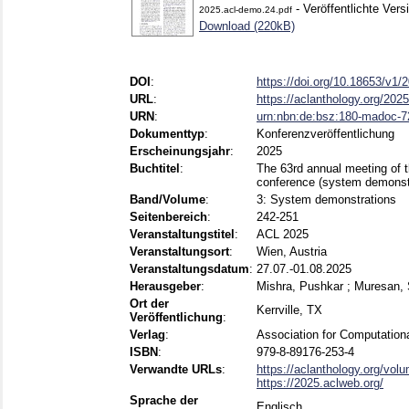
- Veröffentlichte Vers
2025.acl-demo.24.pdf
Download (220kB)
DOI
:
https://doi.org/10.18653/v1/
URL
:
https://aclanthology.org/202
URN
:
urn:nbn:de:bsz:180-madoc-
Dokumenttyp
:
Konferenzveröffentlichung
Erscheinungsjahr
:
2025
Buchtitel
:
The 63rd annual meeting of t
conference (system demonstr
Band/Volume
:
3: System demonstrations
Seitenbereich
:
242-251
Veranstaltungstitel
:
ACL 2025
Veranstaltungsort
:
Wien, Austria
Veranstaltungsdatum
:
27.07.-01.08.2025
Herausgeber
:
Mishra, Pushkar
;
Muresan,
Ort der
Kerrville, TX
Veröffentlichung
:
Verlag
:
Association for Computationa
ISBN
:
979-8-89176-253-4
Verwandte URLs
:
https://aclanthology.org/vol
https://2025.aclweb.org/
Sprache der
Englisch