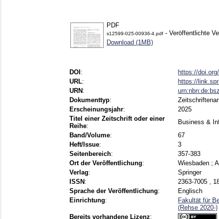
PDF
- Veröffentlichte Ve
s12599-025-00936-4.pdf
Download (1MB)
DOI
:
https://doi.or
URL
:
https://link.s
URN
:
urn:nbn:de:bs
Dokumenttyp
:
Zeitschriftenar
Erscheinungsjahr
:
2025
Titel einer Zeitschrift oder einer
Business & In
Reihe
:
Band/Volume
:
67
Heft/Issue
:
3
Seitenbereich
:
357-383
Ort der Veröffentlichung
:
Wiesbaden ; A
Verlag
:
Springer
ISSN
:
2363-7005 , 1
Sprache der Veröffentlichung
:
Englisch
Einrichtung
:
Fakultät für B
(Rehse 2020-)
Bereits vorhandene Lizenz
: