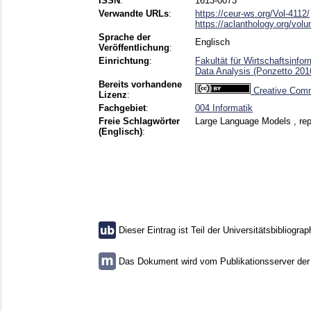
ISSN
:
1613-0073
Verwandte URLs
:
https://ceur-ws.org/Vol-4112/
https://aclanthology.org/volu
Sprache der
Englisch
Veröffentlichung
:
Einrichtung
:
Fakultät für Wirtschaftsinfo
Data Analysis (Ponzetto 201
Bereits vorhandene
Creative Comm
Lizenz
:
Fachgebiet
:
004 Informatik
Freie Schlagwörter
Large Language Models , repre
(Englisch)
:
Dieser Eintrag ist Teil der Universitätsbibliograp
Das Dokument wird vom Publikationsserver der U