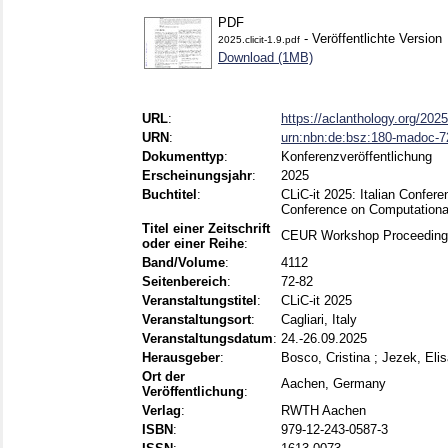
PDF
- Veröffentlichte Version
2025.clicit-1.9.pdf
Download (1MB)
URL
:
https://aclanthology.org/2025.
URN
:
urn:nbn:de:bsz:180-madoc-
Dokumenttyp
:
Konferenzveröffentlichung
Erscheinungsjahr
:
2025
Buchtitel
:
CLiC-it 2025: Italian Confere
Conference on Computational 
Titel einer Zeitschrift
CEUR Workshop Proceedin
oder einer Reihe
:
Band/Volume
:
4112
Seitenbereich
:
72-82
Veranstaltungstitel
:
CLiC-it 2025
Veranstaltungsort
:
Cagliari, Italy
Veranstaltungsdatum
:
24.-26.09.2025
Herausgeber
:
Bosco, Cristina
;
Jezek, Elis
Ort der
Aachen, Germany
Veröffentlichung
:
Verlag
:
RWTH Aachen
ISBN
:
979-12-243-0587-3