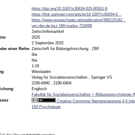
https://doi.org/10.1007/s35834-025-00501-9
https://link.springer.com/article/10.1007/s35834-0...
https://www.researchgate.net/publication/395225182...
urn:nbn:de:bsz:180-madoc-724098
Zeitschriftenartikel
ine
:
2025
2 September 2025
 oder einer Reihe
:
Zeitschrift für Bildungsforschung : ZBF
tba
tba
1-16
ng
:
Wiesbaden
Verlag für Sozialwissenschaften ; Springer VS
2190-6890 , 2190-6904
lichung
:
Englisch
Fakultät für Sozialwissenschaften > Bildungspsychologie 
izenz
:
Creative Commons Namensnennung 4.0 Inter
150 Psychologie