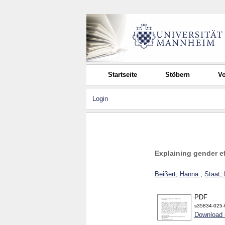
Startseite
Stöbern
Vo
Login
Explaining gender e
Beißert, Hanna
;
Staat,
PDF
s35834-025-
Download 