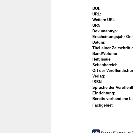
DOI
:
URL
:
Weitere URL
:
URN
:
Dokumenttyp
:
Erscheinungsjahr Onl
Datum
:
Titel einer Zeitschrift
Band/Volume
:
Heft/Issue
:
Seitenbereich
:
Ort der Veröffentlichu
Verlag
:
ISSN
:
Sprache der Veröffent
Einrichtung
:
Bereits vorhandene L
Fachgebiet
: