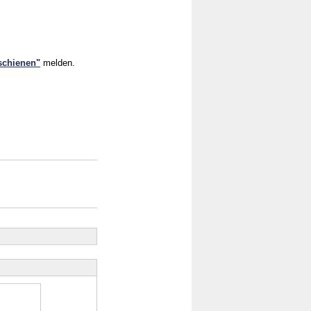
rschienen"
melden.