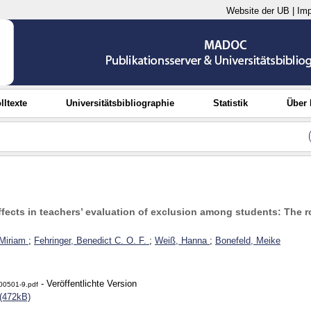
Website der UB
|
Im
lltexte
Universitätsbibliographie
Statistik
Über
ffects in teachers’ evaluation of exclusion among students: The 
 Miriam
;
Fehringer, Benedict C. O. F.
;
Weiß, Hanna
;
Bonefeld, Meike
- Veröffentlichte Version
00501-9.pdf
(472kB)