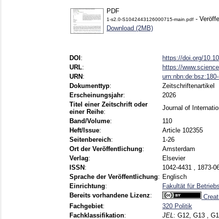
PDF
- Veröffe
1-s2.0-S1042443126000715-main.pdf
Download (2MB)
DOI
:
https://doi.org/10.1
URL
:
https://www.scienced
URN
:
urn:nbn:de:bsz:18
Dokumenttyp
:
Zeitschriftenartikel
Erscheinungsjahr
:
2026
Titel einer Zeitschrift oder
Journal of Internati
einer Reihe
:
Band/Volume
:
110
Heft/Issue
:
Article 102355
Seitenbereich
:
1-26
Ort der Veröffentlichung
:
Amsterdam
Verlag
:
Elsevier
ISSN
:
1042-4431 , 1873-0
Sprache der Veröffentlichung
:
Englisch
Einrichtung
:
Fakultät für Betrie
Bereits vorhandene Lizenz
:
Creat
Fachgebiet
:
320 Politik
Fachklassifikation
:
JEL
:
G12, G13 , G1