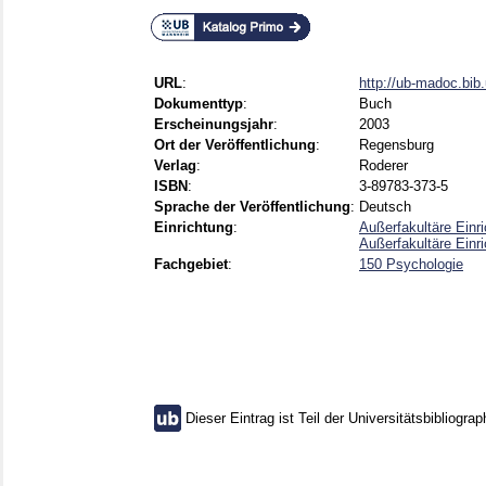
URL
:
http://ub-madoc.bi
Dokumenttyp
:
Buch
Erscheinungsjahr
:
2003
Ort der Veröffentlichung
:
Regensburg
Verlag
:
Roderer
ISBN
:
3-89783-373-5
Sprache der Veröffentlichung
:
Deutsch
Einrichtung
:
Außerfakultäre Einr
Außerfakultäre Einr
Fachgebiet
:
150 Psychologie
Dieser Eintrag ist Teil der Universitätsbibliograp