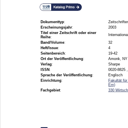
Dokumenttyp
:
Zeitschrifte
Erscheinungsjahr
:
2003
Titel einer Zeitschrift oder einer
Internation
Reihe
:
Band/Volume
:
32
Heft/Issue
:
4
Seitenbereich
:
19-42
Ort der Veröffentlichung
:
Amonk, NY
Verlag
:
Sharpe
ISSN
:
0020-8825 ,
Sprache der Veröffentlichung
:
Englisch
Einrichtung
:
Fakultät fü
Em)
Fachgebiet
:
330 Wirtsch