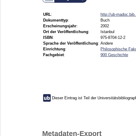
URL
:
http://ub-madoc.bi
Dokumenttyp
:
Buch
Erscheinungsjahr
:
2002
Ort der Veröffentlichung
:
Istanbul
ISBN
:
975-8704-12-2
Sprache der Veröffentlichung
:
Andere
Einrichtung
:
Philosophische Faku
Fachgebiet
:
900 Geschichte
Dieser Eintrag ist Teil der Universitätsbibliograp
Metadaten-Export