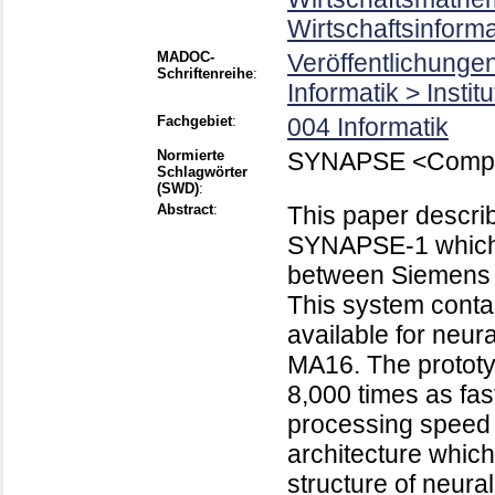
Wirtschaftsinform
MADOC-
Veröffentlichunge
Schriftenreihe
:
Informatik > Instit
Fachgebiet
:
004 Informatik
Normierte
SYNAPSE <Compu
Schlagwörter
(SWD)
:
Abstract
:
This paper descri
SYNAPSE-1 which 
between Siemens 
This system conta
available for neur
MA16. The prototy
8,000 times as fas
processing speed
architecture which
structure of neural