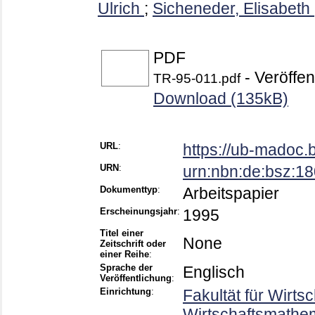
Ulrich
;
Sicheneder, Elisabeth
PDF
- Veröffen
TR-95-011.pdf
Download (135kB)
URL
:
https://ub-madoc.
URN
:
urn:nbn:de:bsz:1
Dokumenttyp
:
Arbeitspapier
Erscheinungsjahr
:
1995
Titel einer
None
Zeitschrift oder
einer Reihe
:
Sprache der
Englisch
Veröffentlichung
:
Einrichtung
:
Fakultät für Wirts
Wirtschaftsmathema