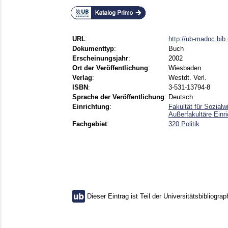
URL
:
http://ub-madoc.bi
Dokumenttyp
:
Buch
Erscheinungsjahr
:
2002
Ort der Veröffentlichung
:
Wiesbaden
Verlag
:
Westdt. Verl.
ISBN
:
3-531-13794-8
Sprache der Veröffentlichung
:
Deutsch
Einrichtung
:
Fakultät für Sozial
Außerfakultäre Einr
Fachgebiet
:
320 Politik
Dieser Eintrag ist Teil der Universitätsbibliograp