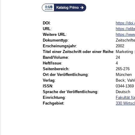
DOI
:
https://do
URL
:
https://eli
Weitere URL
:
https://ww
Dokumenttyp
:
Zeitschrift
Erscheinungsjahr
:
2002
Titel einer Zeitschrift oder einer Reihe
:
Marketing :
Band/Volume
:
24
Heft/Issue
:
4
Seitenbereich
:
265-276
Ort der Veröffentlichung
:
München
Verlag
:
Beck; Vah
ISSN
:
0344-1369
Sprache der Veröffentlichung
:
Deutsch
Einrichtung
:
Fakultät f
Fachgebiet
:
330 Wirtsc