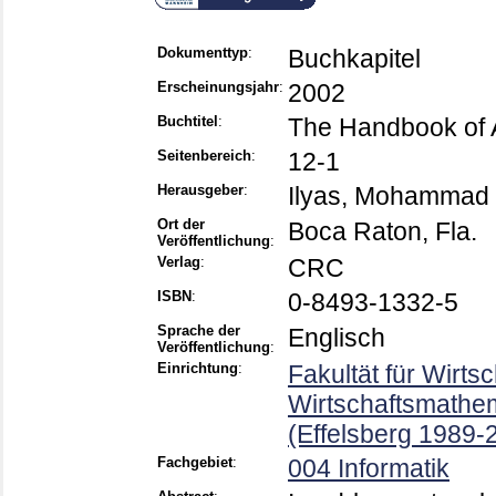
Dokumenttyp
:
Buchkapitel
Erscheinungsjahr
:
2002
Buchtitel
:
The Handbook of 
Seitenbereich
:
12-1
Herausgeber
:
Ilyas, Mohammad
Ort der
Boca Raton, Fla.
Veröffentlichung
:
Verlag
:
CRC
ISBN
:
0-8493-1332-5
Sprache der
Englisch
Veröffentlichung
:
Einrichtung
:
Fakultät für Wirts
Wirtschaftsmathem
(Effelsberg 1989-
Fachgebiet
:
004 Informatik