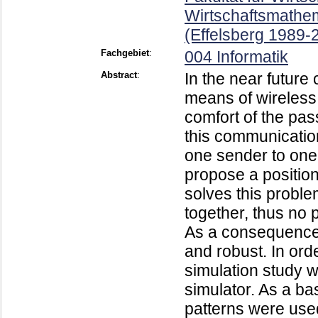
Wirtschaftsmathem
(Effelsberg 1989-
Fachgebiet
:
004 Informatik
Abstract
:
In the near futur
means of wireless
comfort of the pas
this communication
one sender to one 
propose a positio
solves this problem
together, thus no p
As a consequence,
and robust. In orde
simulation study 
simulator. As a ba
patterns were use