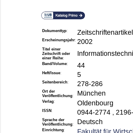
Dokumenttyp
:
Zeitschriftenartikel
Erscheinungsjahr
:
2002
Titel einer
Informationstechnik
Zeitschrift oder
einer Reihe
:
Band/Volume
:
44
Heft/Issue
:
5
Seitenbereich
:
278-286
Ort der
München
Veröffentlichung
:
Verlag
:
Oldenbourg
ISSN
:
0944-2774 , 2196
Sprache der
Deutsch
Veröffentlichung
:
Einrichtung
:
Fakultät für Wirts