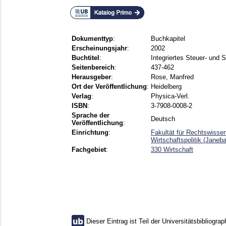
Dokumenttyp
:
Buchkapitel
Erscheinungsjahr
:
2002
Buchtitel
:
Integriertes Steuer- und 
Seitenbereich
:
437-462
Herausgeber
:
Rose, Manfred
Ort der Veröffentlichung
:
Heidelberg
Verlag
:
Physica-Verl.
ISBN
:
3-7908-0008-2
Sprache der
Deutsch
Veröffentlichung
:
Einrichtung
:
Fakultät für Rechtswisse
Wirtschaftspolitik (Janeb
Fachgebiet
:
330 Wirtschaft
Dieser Eintrag ist Teil der Universitätsbibliograp