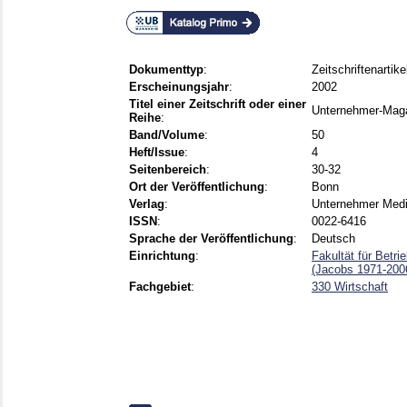
Dokumenttyp
:
Zeitschriftenartike
Erscheinungsjahr
:
2002
Titel einer Zeitschrift oder einer
Unternehmer-Mag
Reihe
:
Band/Volume
:
50
Heft/Issue
:
4
Seitenbereich
:
30-32
Ort der Veröffentlichung
:
Bonn
Verlag
:
Unternehmer Med
ISSN
:
0022-6416
Sprache der Veröffentlichung
:
Deutsch
Einrichtung
:
Fakultät für Betri
(Jacobs 1971-200
Fachgebiet
:
330 Wirtschaft