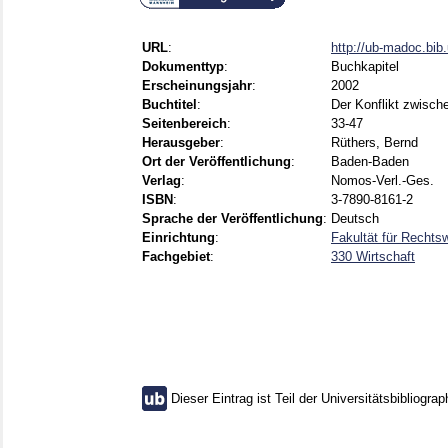
URL
:
http://ub-madoc.bi
Dokumenttyp
:
Buchkapitel
Erscheinungsjahr
:
2002
Buchtitel
:
Der Konflikt zwisch
Seitenbereich
:
33-47
Herausgeber
:
Rüthers, Bernd
Ort der Veröffentlichung
:
Baden-Baden
Verlag
:
Nomos-Verl.-Ges.
ISBN
:
3-7890-8161-2
Sprache der Veröffentlichung
:
Deutsch
Einrichtung
:
Fakultät für Rechts
Fachgebiet
:
330 Wirtschaft
Dieser Eintrag ist Teil der Universitätsbibliograp