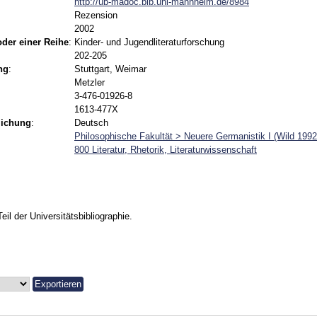
http://ub-madoc.bib.uni-mannheim.de/8984
Rezension
2002
 oder einer Reihe
:
Kinder- und Jugendliteraturforschung
202-205
ng
:
Stuttgart, Weimar
Metzler
3-476-01926-8
1613-477X
lichung
:
Deutsch
Philosophische Fakultät > Neuere Germanistik I (Wild 1992
800 Literatur, Rhetorik, Literaturwissenschaft
Teil der Universitätsbibliographie.