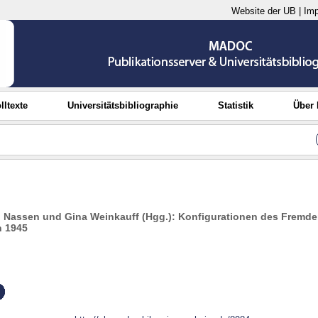
Website der UB
|
Im
lltexte
Universitätsbibliographie
Statistik
Über
h Nassen und Gina Weinkauff (Hgg.): Konfigurationen des Fremden
h 1945